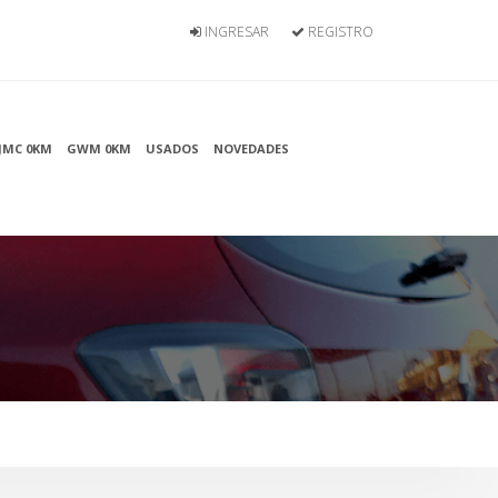
INGRESAR
REGISTRO
JMC 0KM
GWM 0KM
USADOS
NOVEDADES