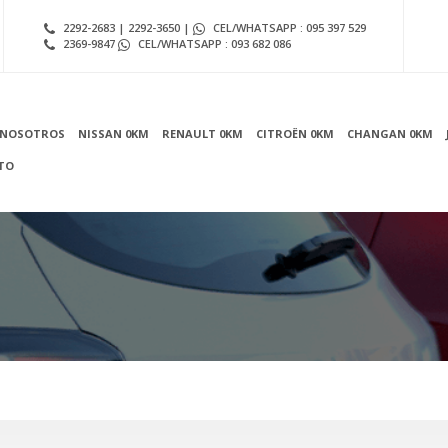
2292-2683 | 2292-3650 |
CEL/WHATSAPP : 095 397 529
2369-9847
CEL/WHATSAPP : 093 682 086
NOSOTROS
NISSAN 0KM
RENAULT 0KM
CITROËN 0KM
CHANGAN 0KM
TO