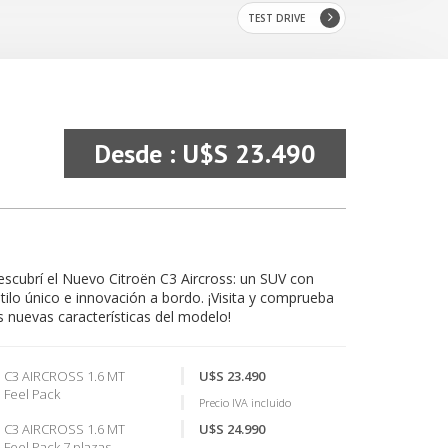
TEST DRIVE
Desde : U$S 23.490
scubrí el Nuevo Citroën C3 Aircross: un SUV con
tilo único e innovación a bordo. ¡Visita y comprueba
s nuevas características del modelo!
C3 AIRCROSS 1.6 MT
U$S 23.490
Feel Pack
Precio IVA incluido
C3 AIRCROSS 1.6 MT
U$S 24.990
Feel Pack 7 plazas