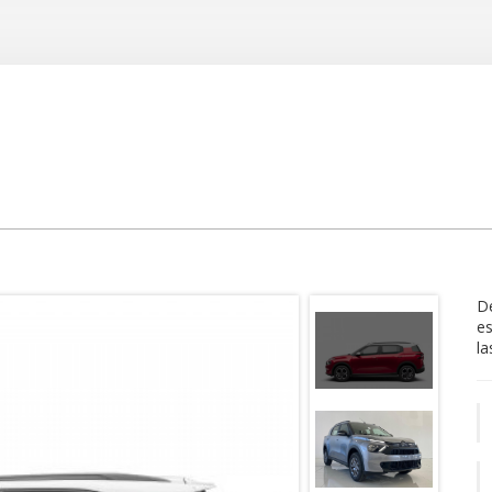
De
es
la