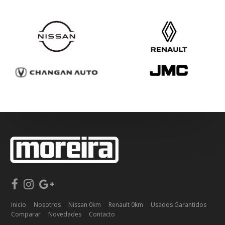
Inicio
Nosotros
Nissan 0km
Renault 0km
Usados Garantidos
Comparar
Novedades
Contacto