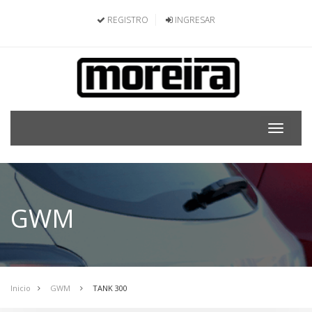
REGISTRO
INGRESAR
Toggle
navigat
GWM
Inicio
GWM
TANK 300