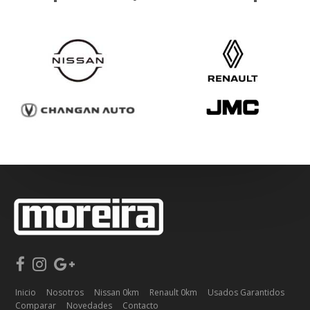
Inicio
Nosotros
Nissan 0km
Renault 0km
Usados Garantidos
Comparar
Novedades
Contacto