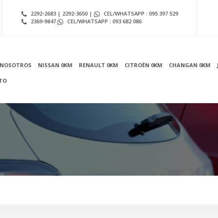
2292-2683 | 2292-3650 |
CEL/WHATSAPP : 095 397 529
2369-9847
CEL/WHATSAPP : 093 682 086
NOSOTROS
NISSAN 0KM
RENAULT 0KM
CITROËN 0KM
CHANGAN 0KM
TO