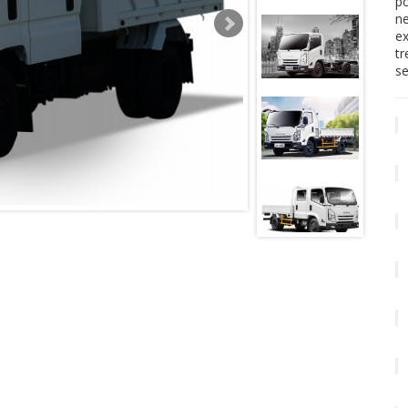
po
ne
ex
tr
se