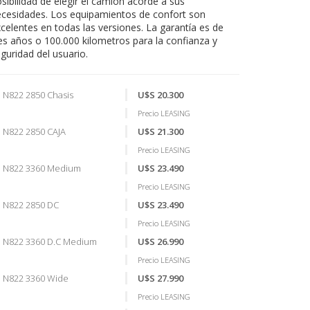
sibilidad de elegir el camión acorde a sus
cesidades. Los equipamientos de confort son
celentes en todas las versiones. La garantía es de
es años o 100.000 kilometros para la confianza y
guridad del usuario.
N822 2850 Chasis
U$S 20.300
Precio LEASING
N822 2850 CAJA
U$S 21.300
Precio LEASING
N822 3360 Medium
U$S 23.490
Precio LEASING
N822 2850 DC
U$S 23.490
Precio LEASING
N822 3360 D.C Medium
U$S 26.990
Precio LEASING
N822 3360 Wide
U$S 27.990
Precio LEASING