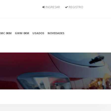
INGRESAR
REGISTRO
JMC 0KM
GWM 0KM
USADOS
NOVEDADES