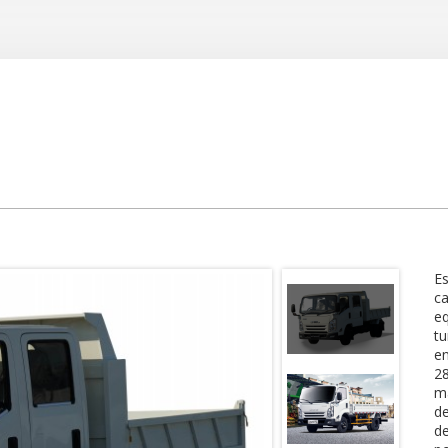
Es
ca
e
tu
en
28
ma
de
de