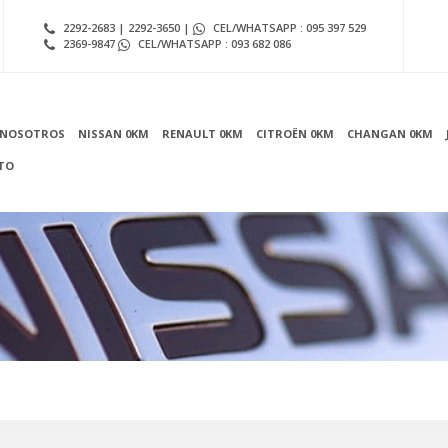
2292-2683 | 2292-3650 |
CEL/WHATSAPP : 095 397 529
2369-9847
CEL/WHATSAPP : 093 682 086
NOSOTROS
NISSAN 0KM
RENAULT 0KM
CITROËN 0KM
CHANGAN 0KM
TO