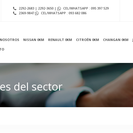
2292-2683 | 2292-3650 |
CEL/WHATSAPP : 095 397 529
2369-9847
CEL/WHATSAPP : 093 682 086
NOSOTROS
NISSAN 0KM
RENAULT 0KM
CITROËN 0KM
CHANGAN 0KM
TO
es del sector