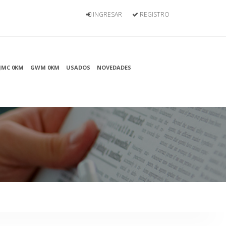
INGRESAR
REGISTRO
JMC 0KM
GWM 0KM
USADOS
NOVEDADES