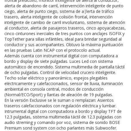
frontal predictivo, monitor inteligente de alerta al conductor,
alerta de abandono de carril, intervernción inteligente de punto
ciego, alerta de punto ciego, sistema de a|lerta de tráfico
trasero, alerta inteligente de colisión frontal, intervención
inteligente de cambio de carril involuntario, sistema de atención
al conductor, alerta de pasajeros traseros, cinco apoyacabezas,
cinco cinturones inerciales de tres puntos con anclajes ISOFIX y
TopTether para sillas infántiles, ideal para brindar seguridad al
conductor y sus acompañantes. Obtuvo la máxima puntuación
en las pruebas Latin NCAP con el protocolo actual.
Además cuenta con instrumental digital con computadora a
bordo y display de siete pulgadas. Luces Led con sistema
automático de encendido. Sistema multimedia de pantalla táctil
de ocho pulgadas. Control de velocidad crucero inteligente.
Techo solar eléctrico y panorámico, espejos plegables
eléctricamente y calefaccionados, sensor de lluvia, iluminación
ambiental en consola central, modos de conducción
(Normal/ECO/Sport) y llantas de aleación de 19 pulgadas.
En la versión Exclusive se le suman o remplazan: Asientos
traseros calefaccionados con regulación eléctrica y lumbar.
Intrumental digital con computadora a bordo y display TFT de
12.3 pulgadas, sistema multimedia táctil de 12.3 pulgadas con
audio streming y comando por voz, sistema de sonido BOSE
Premium sond system con ocho parlantes más Subwoofer.