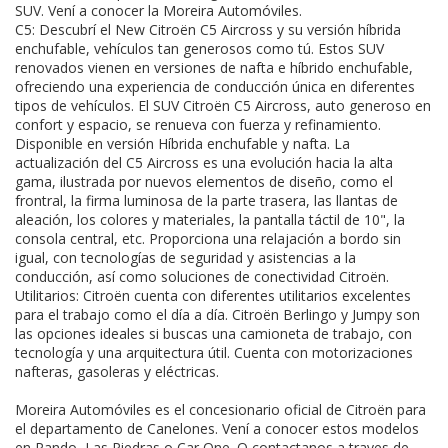
SUV. Vení a conocer la Moreira Automóviles.
C5: Descubrí el New Citroën C5 Aircross y su versión híbrida
enchufable, vehículos tan generosos como tú. Estos SUV
renovados vienen en versiones de nafta e híbrido enchufable,
ofreciendo una experiencia de conducción única en diferentes
tipos de vehículos. El SUV Citroën C5 Aircross, auto generoso en
confort y espacio, se renueva con fuerza y refinamiento.
Disponible en versión Híbrida enchufable y nafta. La
actualización del C5 Aircross es una evolución hacia la alta
gama, ilustrada por nuevos elementos de diseño, como el
frontral, la firma luminosa de la parte trasera, las llantas de
aleación, los colores y materiales, la pantalla táctil de 10", la
consola central, etc. Proporciona una relajación a bordo sin
igual, con tecnologías de seguridad y asistencias a la
conducción, así como soluciones de conectividad Citroën.
Utilitarios: Citroën cuenta con diferentes utilitarios excelentes
para el trabajo como el día a día. Citroën Berlingo y Jumpy son
las opciones ideales si buscas una camioneta de trabajo, con
tecnología y una arquitectura útil. Cuenta con motorizaciones
nafteras, gasoleras y eléctricas.
Moreira Automóviles es el concesionario oficial de Citroën para
el departamento de Canelones. Vení a conocer estos modelos
en Pando, Las Piedras o Car One. O contactanos a traves de