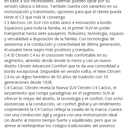
en base a sus necesidades. Además pueden optar por su
versión clásica o bitono. También cuenta con variantes en su
motorización y transmisión, opciones para que el cliente pueda
tener el C3 que más le convenga.
C3 Aircross: Un SUV con estilo único e innovación a bordo.
Espacioso para toda la familia, es el primer SUV en poder
transportar hasta siete pasajeros. Robustez, tecnología, espacio
y versatilidad a disposición de la familia. Con tecnologías de
asistencia a la conducción y conectividad de última generación,
el usuario tiene viajes más positivos y tranquilos.
C4: El Citroën C4 es el crossover más confortable en su
segmento, atrevido desde donde lo mires y con un nuevo
diseño Citroën Advanced Comfort que te da una comodidad a
bordo excepcional. Disponible en versión nafta, el New Citroën
C4 es un digno heredero de 92 años de tradición con 10
generaciones desde 1928.
C4 Cactus: Citroën revela la Nueva SUV Citroën C4 Cactus, el
lanzamiento que rompe paradigmas en el segmento SUV al
ofrecer lo mejor del diseño, la tecnología y el confort. Con ocho
asistencias a la conducción, un confort global y un rendimiento
sorprendente la C4 Cactus refleja la osadía de la marca. Cuenta
con una conducción ágil y segura con una motorización ideal.
Un diseño al mismo tiempo fuerte y equilibrado, pero que se
atreve al reinterpretar los códigos tradicionales del universo