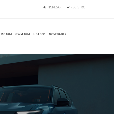
INGRESAR
REGISTRO
JMC 0KM
GWM 0KM
USADOS
NOVEDADES