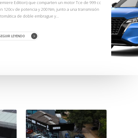
emiere Edition) que comparten un motor Tce de 999 cc
n 120cv de potencia y 200 Nm, junto a una transmisión
tomática de doble embrague y...
SEGUIR LEYENDO