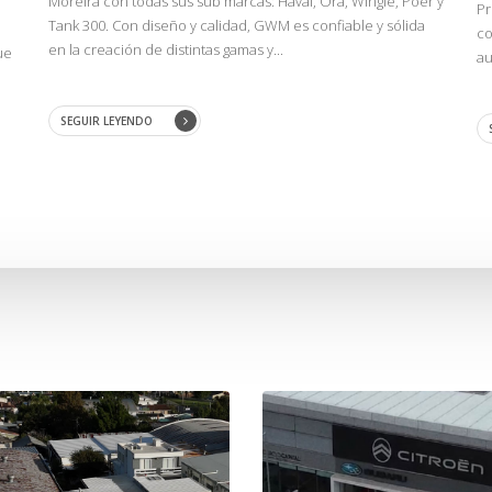
Moreira con todas sus sub marcas: Haval, Ora, Wingle, Poer y
Pr
Tank 300. Con diseño y calidad, GWM es confiable y sólida
co
en la creación de distintas gamas y...
ue
au
SEGUIR LEYENDO