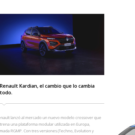
Renault Kardian, el cambio que lo cambia
todo.
nault lanzó al mercado un nuevo modelo crossover que
trena una plataforma modular utilizada en Europa,
amada RGMP. Con tres versiones (Techno, Evolution y