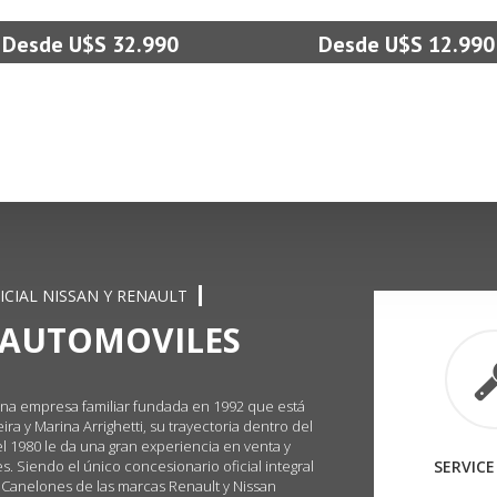
Desde U$S 32.990
Desde U$S 12.990
CIAL NISSAN Y RENAULT
 AUTOMOVILES
na empresa familiar fundada en 1992 que está
ra y Marina Arrighetti, su trayectoria dentro del
l 1980 le da una gran experiencia en venta y
. Siendo el único concesionario oficial integral
SERVICE
Canelones de las marcas Renault y Nissan