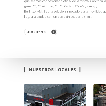
que seamos concesionario oficial de la misma. Con toda la
gama: C3, C3 Aircross, C4. C4 Cactus, C5, AMI, Jumpy y
Berlingo. AMI: Es una solución innovadora a la movilidad q
llega a la ciudad con un estilo único. Con 75 km...
SEGUIR LEYENDO
NUESTROS LOCALES