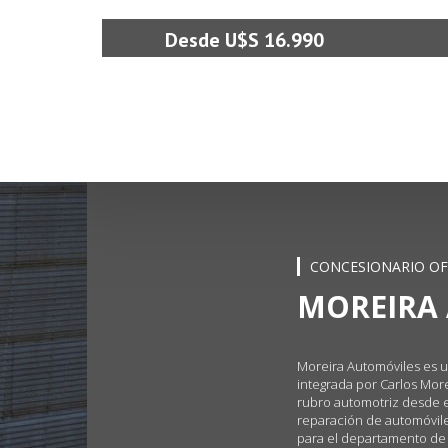
Desde U$S 16.990
CONCESIONARIO OFI
MOREIRA
Moreira Automóviles es u
integrada por Carlos Morei
rubro automotriz desde e
reparación de automóviles
para el departamento de 