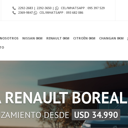
2292-2683 | 2292-3650 |
CEL/WHATSAPP : 095 397 529
2369-9847
CEL/WHATSAPP : 093 682 086
NOSOTROS
NISSAN 0KM
RENAULT 0KM
CITROËN 0KM
CHANGAN 0KM
TO
 RENAULT BOREAL
NZAMIENTO DESDE
USD 34.990